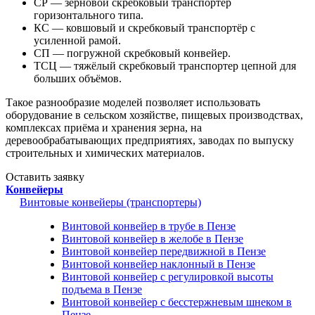
СР — зерновой скребковый транспортер
горизонтального типа.
КС — ковшовый и скребковый транспортёр с
усиленной рамой.
СП — погружной скребковый конвейер.
ТСЦ — тяжёлый скребковый транспортер цепной для
больших объёмов.
Такое разнообразие моделей позволяет использовать
оборудование в сельском хозяйстве, пищевых производствах,
комплексах приёма и хранения зерна, на
деревообрабатывающих предприятиях, заводах по выпуску
строительных и химических материалов.
Оставить заявку
Конвейеры
Винтовые конвейеры (транспортеры)
Винтовой конвейер в трубе в Пензе
Винтовой конвейер в желобе в Пензе
Винтовой конвейер передвижной в Пензе
Винтовой конвейер наклонный в Пензе
Винтовой конвейер с регулировкой высоты
подъема в Пензе
Винтовой конвейер с бесстержневым шнеком в
Пензе