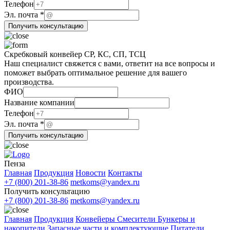
Телефон
Эл.
Эл. почта
*
почта
Получить консультацию
Название
Скребковый конвейер СР, КС, СП, ТСЦ
Наш специалист свяжется с вами, ответит на все вопросы и
поможет выбрать оптимальное решение для вашего
производства.
ФИО
Название компании
Телефон
Название
Эл. почта
*
Эл.
Получить консультацию
Название
Пенза
Главная
Продукция
Новости
Контакты
+7 (800) 201-38-86
metkoms@yandex.ru
Получить консультацию
+7 (800) 201-38-86
metkoms@yandex.ru
Главная
Продукция
Конвейеры
Смесители
Бункеры и
накопители
Запасные части и комплектующие
Питатели