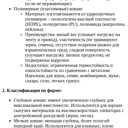
(если не нержавеющие).
Полимерные (пластиковые) ковши:
Материал: изготавливаются из ударопрочных
полимеров – полиэтилена высокой плотности
(HDPE), полиуретана (PU), полиамида (капролона,
нейлона).
Преимущества: малый вес (снижает нагрузку на
ленту и привод), эластичность (не травмируют
зерно, семена), отсутствие искрения (важно для
взрывоопасных сред), гладкая поверхность
(улучшает выгрузку липких продуктов), не
подвержены коррозии.
Недостатки: ограниченная термостойкость и
износостойкость по сравнению с металлом.
Идеальны для зерна, семян, комбикормов, муки,
сахара, соли, легких гранул.
2. Классификация по форме:
Глубокие ковши: имеют увеличенную глубину для
максимальной вместимости. Используются для хорошо
сыпучих материалов на высокоскоростных элеваторах с
центробежной разгрузкой (зерно, песок).
Мелкие ковши: меньшая глубина, более пологий
передний край. Используются для влажных, плохо