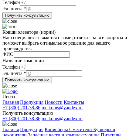
Название
Телефон
почта
Эл. почта
*
компании
Получить консультацию
Ковши элеватора (норий)
Наш специалист свяжется с вами, ответит на все вопросы и
поможет выбрать оптимальное решение для вашего
производства.
Название
ФИО
компании
Название компании
ФИО
Телефон
Эл. почта
*
Получить консультацию
Пенза
Главная
Продукция
Новости
Контакты
+7 (800) 201-38-86
metkoms@yandex.ru
Получить консультацию
+7 (800) 201-38-86
metkoms@yandex.ru
Главная
Продукция
Конвейеры
Смесители
Бункеры и
накопители
Запасные части и комплектующие
Питатели