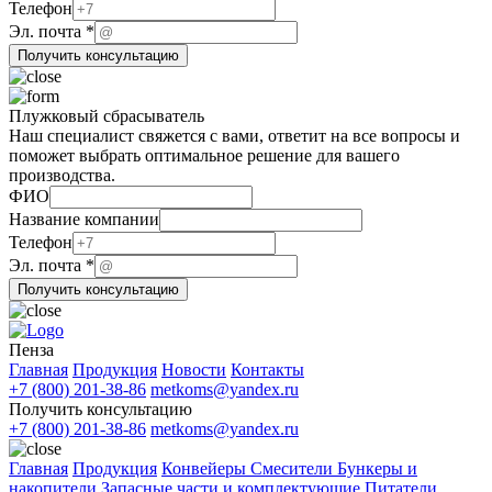
Эл.
Телефон
Телефон
Эл. почта
*
компании
Получить консультацию
Плужковый сбрасыватель
Наш специалист свяжется с вами, ответит на все вопросы и
поможет выбрать оптимальное решение для вашего
производства.
почта
ФИО
Телефон
Название компании
компании
Телефон
Эл. почта
*
Получить консультацию
Пенза
Главная
Продукция
Новости
Контакты
+7 (800) 201-38-86
metkoms@yandex.ru
Получить консультацию
+7 (800) 201-38-86
metkoms@yandex.ru
Главная
Продукция
Конвейеры
Смесители
Бункеры и
накопители
Запасные части и комплектующие
Питатели