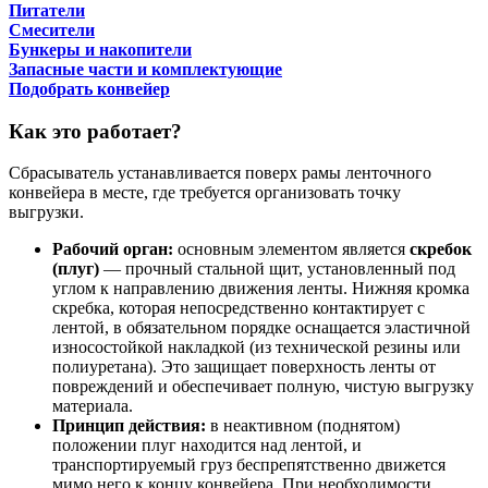
Питатели
Смесители
Бункеры и накопители
Запасные части и комплектующие
Подобрать конвейер
Как это работает?
Сбрасыватель устанавливается поверх рамы ленточного
конвейера в месте, где требуется организовать точку
выгрузки.
Рабочий орган:
основным элементом является
скребок
(плуг)
— прочный стальной щит, установленный под
углом к направлению движения ленты. Нижняя кромка
скребка, которая непосредственно контактирует с
лентой, в обязательном порядке оснащается эластичной
износостойкой накладкой (из технической резины или
полиуретана). Это защищает поверхность ленты от
повреждений и обеспечивает полную, чистую выгрузку
материала.
Принцип действия:
в неактивном (поднятом)
положении плуг находится над лентой, и
транспортируемый груз беспрепятственно движется
мимо него к концу конвейера. При необходимости