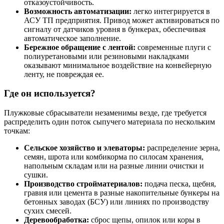
отказоустойчивость.
Возможность автоматизации:
легко интегрируется в
АСУ ТП предприятия. Привод может активироваться по
сигналу от датчиков уровня в бункерах, обеспечивая
автоматическое заполнение.
Бережное обращение с лентой:
современные плуги с
полиуретановыми или резиновыми накладками
оказывают минимальное воздействие на конвейерную
ленту, не повреждая ее.
Где он используется?
Плужковые сбрасыватели незаменимы везде, где требуется
распределить один поток сыпучего материала по нескольким
точкам:
Сельское хозяйство и элеваторы:
распределение зерна,
семян, шрота или комбикорма по силосам хранения,
напольным складам или на разные линии очистки и
сушки.
Производство стройматериалов:
подача песка, щебня,
гравия или цемента в разные накопительные бункеры на
бетонных заводах (БСУ) или линиях по производству
сухих смесей.
Деревообработка:
сброс щепы, опилок или коры в