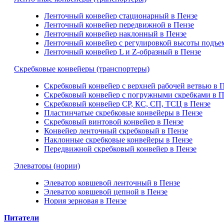
Ленточный конвейер стационарный в Пензе
Ленточный конвейер передвижной в Пензе
Ленточный конвейер наклонный в Пензе
Ленточный конвейер с регулировкой высоты подъе
Ленточный конвейер L и Z-образный в Пензе
Скребковые конвейеры (транспортеры)
Скребковый конвейер с верхней рабочей ветвью в 
Скребковый конвейер с погружными скребками в П
Скребковый конвейер СР, КС, СП, ТСЦ в Пензе
Пластинчатые скребковые конвейеры в Пензе
Скребковый винтовой конвейер в Пензе
Конвейер ленточный скребковый в Пензе
Наклонные скребковые конвейеры в Пензе
Передвижной скребковый конвейер в Пензе
Элеваторы (нории)
Элеватор ковшевой ленточный в Пензе
Элеватор ковшевой цепной в Пензе
Нория зерновая в Пензе
Питатели