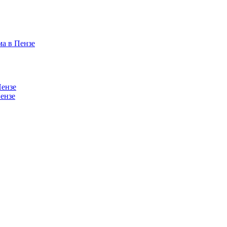
ма в Пензе
Пензе
ензе