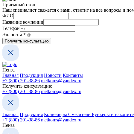
Приемный стол
Наш специалист свяжется с вами, ответит на все вопросы и по
ФИО
ФИО
Эл.
Название компании
Название
Телефон
Эл. почта
*
Получить консультацию
Пенза
Главная
Продукция
Новости
Контакты
+7 (800) 201-38-86
metkoms@yandex.ru
Получить консультацию
+7 (800) 201-38-86
metkoms@yandex.ru
Главная
Продукция
Конвейеры
Смесители
Бункеры и накопит
+7 (800) 201-38-86
metkoms@yandex.ru
Пенза