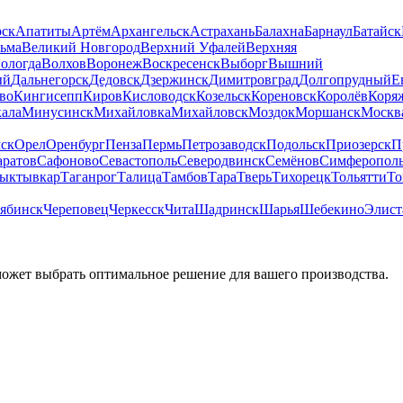
рск
Апатиты
Артём
Архангельск
Астрахань
Балахна
Барнаул
Батайск
льма
Великий Новгород
Верхний Уфалей
Верхняя
ологда
Волхов
Воронеж
Воскресенск
Выборг
Вышний
ый
Дальнегорск
Дедовск
Дзержинск
Димитровград
Долгопрудный
Е
во
Кингисепп
Киров
Кисловодск
Козельск
Кореновск
Королёв
Коря
ала
Минусинск
Михайловка
Михайловск
Моздок
Моршанск
Москв
ск
Орел
Оренбург
Пенза
Пермь
Петрозаводск
Подольск
Приозерск
П
аратов
Сафоново
Севастополь
Северодвинск
Семёнов
Симферопол
ыктывкар
Таганрог
Талица
Тамбов
Тара
Тверь
Тихорецк
Тольятти
То
ябинск
Череповец
Черкесск
Чита
Шадринск
Шарья
Шебекино
Элист
может выбрать оптимальное решение для вашего производства.