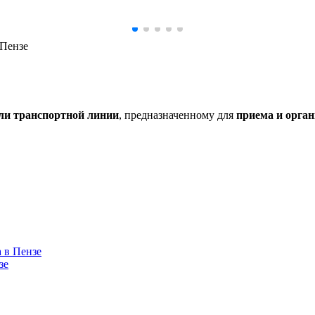
 Пензе
ли транспортной линии
, предназначенному для
приема и орга
 в Пензе
зе