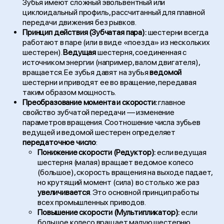
Зубья имеют сложный эвольвентный или
циклоидальный профиль, рассчитанный для плавной
передачи движения без рывков.
Принцип действия (Зубчатая пара):
шестерни всегда
работают в паре (или в виде «поезда» из нескольких
шестерен).
Ведущая
шестерня, соединенная с
источником энергии (например, валом двигателя),
вращается. Ее зубья давят на зубья
ведомой
шестерни и приводят ее во вращение, передавая
таким образом мощность.
Преобразование момента и скорости:
главное
свойство зубчатой передачи — изменение
параметров вращения. Соотношение числа зубьев
ведущей и ведомой шестерен определяет
передаточное число
:
Понижение скорости (Редуктор):
если ведущая
шестерня (малая) вращает ведомое колесо
(большое), скорость вращения на выходе падает,
но крутящий момент (сила) во столько же раз
увеличивается
. Это основной принцип работы
всех промышленных приводов.
Повышение скорости (Мультипликатор):
если
большое колесо вращает малую шестерню,