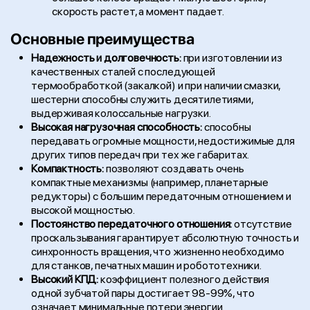
скорость растет, а момент падает.
Основные преимущества
Надежность и долговечность:
при изготовлении из
качественных сталей с последующей
термообработкой (закалкой) и при наличии смазки,
шестерни способны служить десятилетиями,
выдерживая колоссальные нагрузки.
Высокая нагрузочная способность:
способны
передавать огромные мощности, недостижимые для
других типов передач при тех же габаритах.
Компактность:
позволяют создавать очень
компактные механизмы (например, планетарные
редукторы) с большим передаточным отношением и
высокой мощностью.
Постоянство передаточного отношения:
отсутствие
проскальзывания гарантирует абсолютную точность и
синхронность вращения, что жизненно необходимо
для станков, печатных машин и робототехники.
Высокий КПД:
коэффициент полезного действия
одной зубчатой пары достигает 98-99%, что
означает минимальные потери энергии.