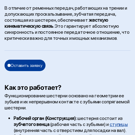
В отличие от ременных передач, работающих на трении и
допускающих проскальзывание, зубчатая передача,
состоящая из шестерен, обеспечивает
жесткую
кинематическую связь
. Это гарантирует абсолютную
синхронность и постоянное передаточное отношение, что
критически важно для точных и мощных механизмов.
Оставить заявку
Как это работает?
Функционирование шестерни основано на геометрии ее
зубьев и их непрерывном контакте с зубьями сопрягаемой
шестерни.
Рабочий орган (Конструкция):
шестерня состоит из
зубчатого венца
(рабочая часть с зубьями) и
ступицы
(внутренняя часть с отверстием для посадки на вал).