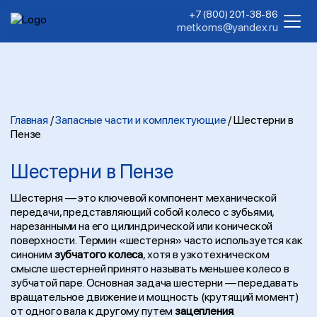
+7 (800) 201-38-86
metkoms@yandex.ru
Главная
/
Запасные части и комплектующие
/
Шестерни в
Пензе
Шестерни в Пензе
Шестерня — это ключевой компонент механической
передачи, представляющий собой колесо с зубьями,
нарезанными на его цилиндрической или конической
поверхности. Термин «шестерня» часто используется как
синоним
зубчатого колеса
, хотя в узкотехническом
смысле шестерней принято называть меньшее колесо в
зубчатой паре. Основная задача шестерни — передавать
вращательное движение и мощность (крутящий момент)
от одного вала к другому путем
зацепления
.