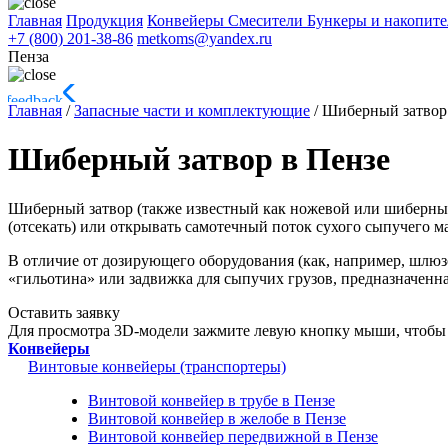
Главная
Продукция
Конвейеры
Смесители
Бункеры и накопит
+7 (800) 201-38-86
metkoms@yandex.ru
Пенза
Главная
/
Запасные части и комплектующие
/
Шиберный затвор
Шиберный затвор в Пензе
Шиберный затвор (также известный как ножевой или шиберный 
(отсекать) или открывать самотечный поток сухого сыпучего м
В отличие от дозирующего оборудования (как, например, шлюз
«гильотина» или задвижка для сыпучих грузов, предназначенн
Оставить заявку
Для просмотра 3D-модели зажмите левую кнопку мыши, чтобы 
Конвейеры
Винтовые конвейеры (транспортеры)
Винтовой конвейер в трубе в Пензе
Винтовой конвейер в желобе в Пензе
Винтовой конвейер передвижной в Пензе