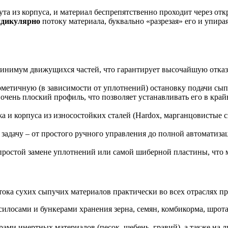
 из корпуса, и материал беспрепятственно проходит через отк
ндикулярно
потоку материала, буквально «разрезая» его и упир
минимум движущихся частей, что гарантирует высочайшую отка
метичную (в зависимости от уплотнений) остановку подачи сып
 очень плоский профиль, что позволяет устанавливать его в кра
а и корпуса из износостойких сталей (Hardox, марганцовистые с
 задачу – от простого ручного управления до полной автоматиз
ростой замене уплотнений или самой шиберной пластины, что м
тока сухих сыпучих материалов практически во всех отраслях 
силосами и бункерами хранения зерна, семян, комбикорма, шрот
ами инертных материалов (песок, щебень, гравий), а также на л