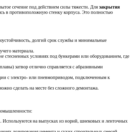
рытое сечение под действием силы тяжести. Для
закрытия
аясь в противоположную стенку корпуса. Это полностью
зоустойчивость, долгий срок службы и минимальные
учего материала.
йне стесненных условиях под бункерами или оборудованием, где
плавы) затвор отлично справляется с абразивными
ации с электро- или пневмоприводом, подключенным к
ожно сделать на месте без сложного демонтажа.
промышленности:
а. Используются на выпусках из норий, шнековых и ленточных
иниях дозирования цемента и сухих строительных смесей.