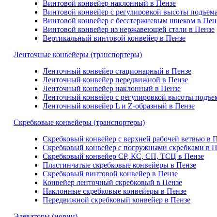
Винтовой конвейер наклонный в Пензе
Винтовой конвейер с регулировкой высоты подъема
Винтовой конвейер с бесстержневым шнеком в Пен
Винтовой конвейер из нержавеющей стали в Пензе
Вертикальный винтовой конвейер в Пензе
Ленточные конвейеры (транспортеры)
Ленточный конвейер стационарный в Пензе
Ленточный конвейер передвижной в Пензе
Ленточный конвейер наклонный в Пензе
Ленточный конвейер с регулировкой высоты подъе
Ленточный конвейер L и Z-образный в Пензе
Скребковые конвейеры (транспортеры)
Скребковый конвейер с верхней рабочей ветвью в 
Скребковый конвейер с погружными скребками в П
Скребковый конвейер СР, КС, СП, ТСЦ в Пензе
Пластинчатые скребковые конвейеры в Пензе
Скребковый винтовой конвейер в Пензе
Конвейер ленточный скребковый в Пензе
Наклонные скребковые конвейеры в Пензе
Передвижной скребковый конвейер в Пензе
Элеваторы (нории)