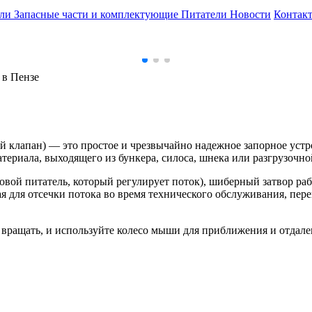
ели
Запасные части и комплектующие
Питатели
Новости
Контак
 в Пензе
клапан) — это простое и чрезвычайно надежное запорное устро
атериала, выходящего из бункера, силоса, шнека или разгрузочн
овой питатель, который регулирует поток), шиберный затвор р
ая для отсечки потока во время технического обслуживания, пе
вращать, и используйте колесо мыши для приближения и отдале