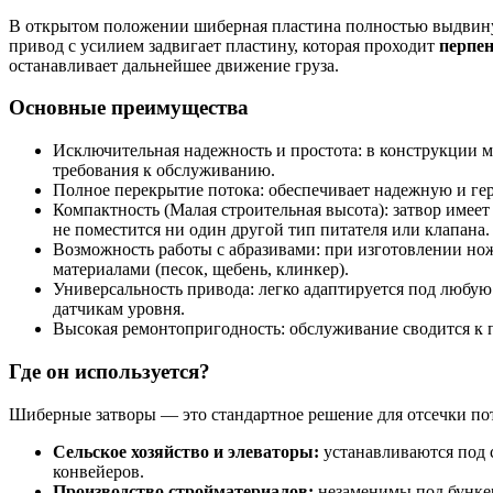
В открытом положении шиберная пластина полностью выдвинута
привод с усилием задвигает пластину, которая проходит
перпе
останавливает дальнейшее движение груза.
Основные преимущества
Исключительная надежность и простота: в конструкции 
требования к обслуживанию.
Полное перекрытие потока: обеспечивает надежную и гер
Компактность (Малая строительная высота): затвор имеет
не поместится ни один другой тип питателя или клапана.
Возможность работы с абразивами: при изготовлении нож
материалами (песок, щебень, клинкер).
Универсальность привода: легко адаптируется под любую
датчикам уровня.
Высокая ремонтопригодность: обслуживание сводится к п
Где он используется?
Шиберные затворы — это стандартное решение для отсечки по
Сельское хозяйство и элеваторы:
устанавливаются под 
конвейеров.
Производство стройматериалов:
незаменимы под бункер