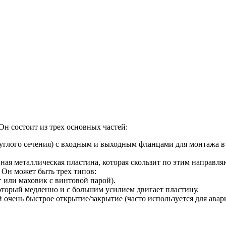
Он состоит из трех основных частей:
круглого сечения) с входным и выходным фланцами для монтажа
нная металлическая пластина, которая скользит по этим направ
 Он может быть трех типов:
г или маховик с винтовой парой).
оторый медленно и с большим усилием двигает пластину.
чень быстрое открытие/закрытие (часто используется для авари