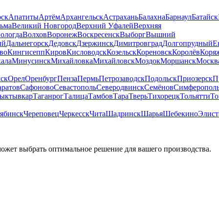
рск
Апатиты
Артём
Архангельск
Астрахань
Балахна
Барнаул
Батайск
льма
Великий Новгород
Верхний Уфалей
Верхняя
ологда
Волхов
Воронеж
Воскресенск
Выборг
Вышний
ый
Дальнегорск
Дедовск
Дзержинск
Димитровград
Долгопрудный
Е
во
Кингисепп
Киров
Кисловодск
Козельск
Кореновск
Королёв
Коря
ала
Минусинск
Михайловка
Михайловск
Моздок
Моршанск
Москв
ск
Орел
Оренбург
Пенза
Пермь
Петрозаводск
Подольск
Приозерск
П
аратов
Сафоново
Севастополь
Северодвинск
Семёнов
Симферопол
ыктывкар
Таганрог
Талица
Тамбов
Тара
Тверь
Тихорецк
Тольятти
То
ябинск
Череповец
Черкесск
Чита
Шадринск
Шарья
Шебекино
Элист
может выбрать оптимальное решение для вашего производства.