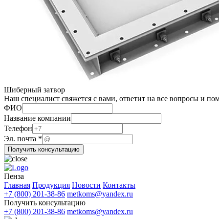
Шиберный затвор
Наш специалист свяжется с вами, ответит на все вопросы и по
ФИО
Название компании
Название
Телефон
ФИО
Эл. почта
*
Телефон
Получить консультацию
Пенза
Главная
Продукция
Новости
Контакты
+7 (800) 201-38-86
metkoms@yandex.ru
Получить консультацию
+7 (800) 201-38-86
metkoms@yandex.ru