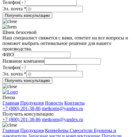
Название
Телефон
ФИО
Эл. почта
*
Получить консультацию
Шнек безосевой
Наш специалист свяжется с вами, ответит на все вопросы и
поможет выбрать оптимальное решение для вашего
производства.
Эл.
ФИО
почта
Название компании
Телефон
Телефон
Эл. почта
*
Получить консультацию
Пенза
Главная
Продукция
Новости
Контакты
+7 (800) 201-38-86
metkoms@yandex.ru
Получить консультацию
+7 (800) 201-38-86
metkoms@yandex.ru
Главная
Продукция
Конвейеры
Смесители
Бункеры и
накопители
Запасные части и комплектующие
Питатели