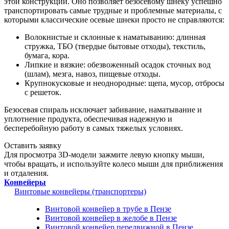
этой конструкции. Оно позволяет безосевому шнеку успешно
транспортировать самые трудные и проблемные материалы, с
которыми классические осевые шнеки просто не справляются:
Волокнистые и склонные к наматыванию: длинная
стружка, ТБО (твердые бытовые отходы), текстиль,
бумага, кора.
Липкие и вязкие: обезвоженный осадок сточных вод
(шлам), мезга, навоз, пищевые отходы.
Крупнокусковые и неоднородные: щепа, мусор, отбросы
с решеток.
Безосевая спираль исключает забивание, наматывание и
уплотнение продукта, обеспечивая надежную и
бесперебойную работу в самых тяжелых условиях.
Оставить заявку
Для просмотра 3D-модели зажмите левую кнопку мыши,
чтобы вращать, и используйте колесо мыши для приближения
и отдаления.
Конвейеры
Винтовые конвейеры (транспортеры)
Винтовой конвейер в трубе в Пензе
Винтовой конвейер в желобе в Пензе
Винтовой конвейер передвижной в Пензе