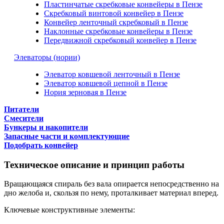
Пластинчатые скребковые конвейеры в Пензе
Скребковый винтовой конвейер в Пензе
Конвейер ленточный скребковый в Пензе
Наклонные скребковые конвейеры в Пензе
Передвижной скребковый конвейер в Пензе
Элеваторы (нории)
Элеватор ковшевой ленточный в Пензе
Элеватор ковшевой цепной в Пензе
Нория зерновая в Пензе
Питатели
Смесители
Бункеры и накопители
Запасные части и комплектующие
Подобрать конвейер
Техническое описание и принцип работы
Вращающаяся спираль без вала опирается непосредственно на
дно желоба и, скользя по нему, проталкивает материал вперед.
Ключевые конструктивные элементы: